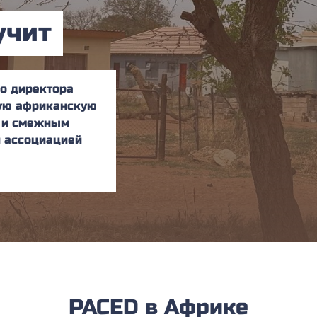
учит
о директора
ную африканскую
 и смежным
 ассоциацией
PACED в Африке