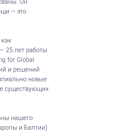
сваны. Он
щи — это
 как
— 25 лет работы.
 for Global
ий и решений
ципиально новые
же существующих
раны нашего
вропы и Балтии)