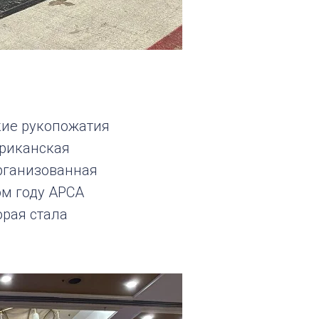
пкие рукопожатия
фриканская
рганизованная
ом году APCA
орая стала