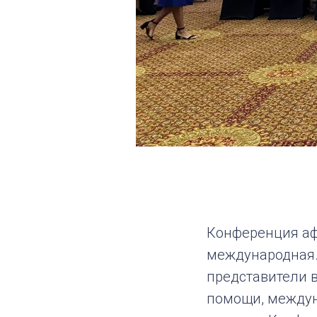
Конференция афр
международная.
представители 
помощи, междун