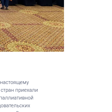
о-настоящему
 стран приехали
 паллиативной
довательских