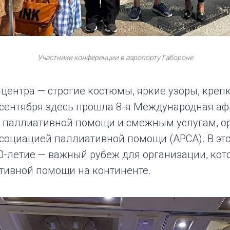
Участники конференции в аэропорту Габороне
-центра — строгие костюмы, яркие узоры, кре
6 сентября здесь прошла 8-я Международная а
 паллиативной помощи и смежным услугам, о
социацией паллиативной помощи (APCA). В эт
0-летие — важный рубеж для организации, кот
тивной помощи на континенте.