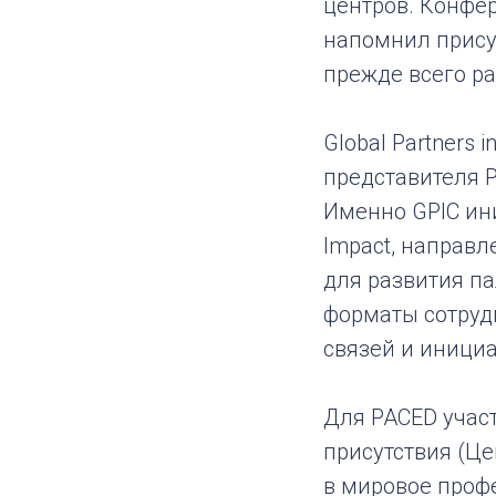
центров. Конфе
напомнил прису
прежде всего ра
Global Partners
представителя P
Именно GPIC ини
Impact, направ
для развития п
форматы сотруд
связей и инициа
Для PACED учас
присутствия (Це
в мировое проф