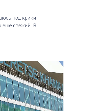
паюсь под крики
о ещё свежий. В