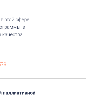
в этой сфере,
ограммы, а
 качества
578
й паллиативной