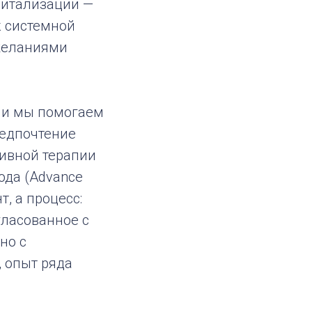
питализации —
к системной
 желаниями
ли мы помогаем
редпочтение
сивной терапии
ода (Advance
т, а процесс:
гласованное с
но с
 опыт ряда