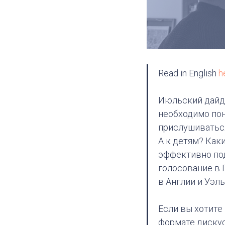
Read in English
h
Июльский дайд
необходимо пон
прислушиваться
А к детям? Как
эффективно по
голосование в 
в Англии и Уэль
Если вы хотите
формате дискус