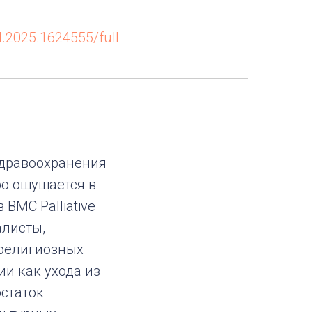
d.2025.1624555/full
здравоохранения
ро ощущается в
BMC Palliative
алисты,
 религиозных
ии как ухода из
остаток