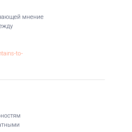
тывающей мнение
между
ains-to-
бностям
ратными