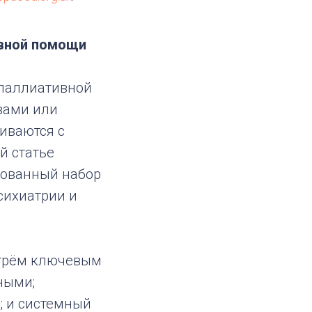
ивной помощи
 паллиативной
вами или
иваются с
й статье
сованный набор
сихиатрии и
 трём ключевым
ными;
; и системный