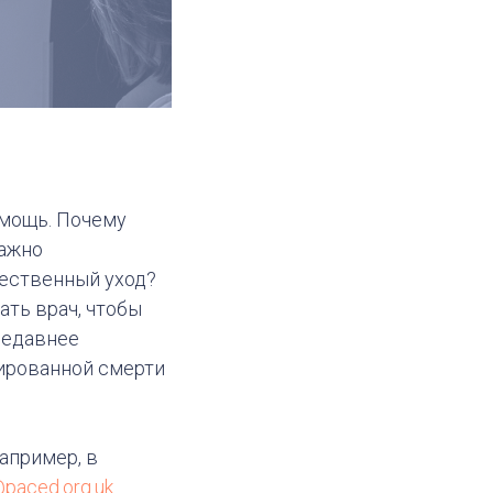
омощь. Почему
важно
чественный уход?
ть врач, чтобы
недавнее
тированной смерти
апример, в
@paced.org.uk
.