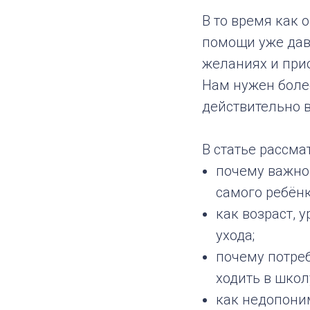
В то время как
помощи уже дав
желаниях и прио
Нам нужен боле
действительно 
В статье рассма
почему важно 
самого ребёнк
как возраст, 
ухода;
почему потре
ходить в школ
как недопони