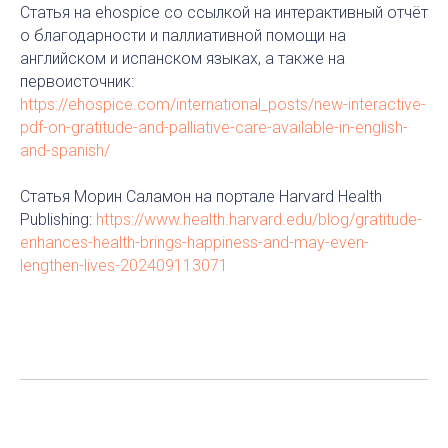
Статья на ehospice со ссылкой на интерактивный отчёт
о благодарности и паллиативной помощи на
английском и испанском языках, а также на
первоисточник:
https://ehospice.com/international_posts/new-interactive-
pdf-on-gratitude-and-palliative-care-available-in-english-
and-spanish/
Статья Морин Саламон на портале Harvard Health
Publishing:
https://www.health.harvard.edu/blog/gratitude-
enhances-health-brings-happiness-and-may-even-
lengthen-lives-202409113071