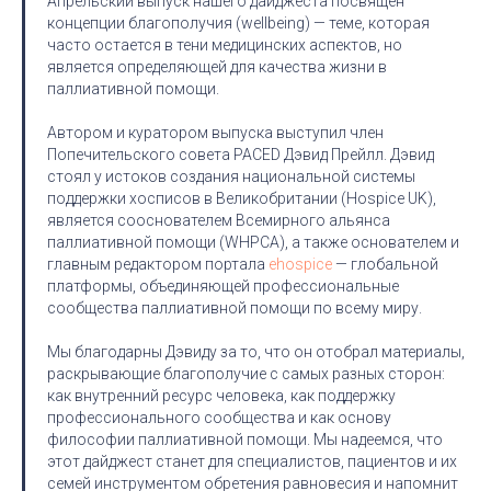
Апрельский выпуск нашего дайджеста посвящён
концепции благополучия (wellbeing) — теме, которая
часто остается в тени медицинских аспектов, но
является определяющей для качества жизни в
паллиативной помощи.
Автором и куратором выпуска выступил член
Попечительского совета PACED Дэвид Прейлл. Дэвид
стоял у истоков создания национальной системы
поддержки хосписов в Великобритании (Hospice UK),
является сооснователем Всемирного альянса
паллиативной помощи (WHPCA), а также основателем и
главным редактором портала
ehospice
— глобальной
платформы, объединяющей профессиональные
сообщества паллиативной помощи по всему миру.
Мы благодарны Дэвиду за то, что он отобрал материалы,
раскрывающие благополучие с самых разных сторон:
как внутренний ресурс человека, как поддержку
профессионального сообщества и как основу
философии паллиативной помощи. Мы надеемся, что
этот дайджест станет для специалистов, пациентов и их
семей инструментом обретения равновесия и напомнит