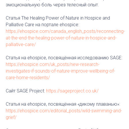
эмоциональную боль через телесный опыт.
Статья The Healing Power of Nature in Hospice and
Palliative Care на портале ehospice:
https://ehospice.com/canada_english_posts/reconnecting-
at-the-end-the-healing-power-of-nature-in-hospice-and-
palliative-care/
Статья на ehospice, посвящённая исследованию SAGE:
https://ehospice.com/uk_posts/new-research-
investigates-if-sounds-of-nature-improve-wellbeing-of-
care-home-residents/
Сайт SAGE Project:
https://sageproject.co.uk/
Статья на ehospice, посвящённая «дикому плаванью»:
https://ehospice.com/editorial_posts/wild-swimming-and-
grief/