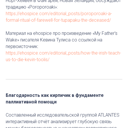
Норт-Хейвен в Фангареи, Новая Зеландия, обсуждают
традицию «Poroporoaki»:
https://ehospice.com/editorial_posts/poroporoaki-a-
formal-ritual-of-farewell-for-tupapaku-the-deceased/
Материал на ehospice про произведение «My Father’s
Wake» писателя Кевина Тулиса со ссылкой на
первоисточник:
https://ehospice.com/editorial_posts/how-the-irish-teach-
us-to-die-kevin-toolis/
Благодарность как кирпичик в фундаменте
паллиативной помощи
Составленный исследовательской группой ATLANTES
интерактивный отчёт анализирует глубокую связь