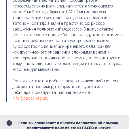
Современная паллиативная помощь требует
переосмысления роли специалистов в меняющемся
мире. В майском дайджесте PACED мы исследуем
трансформацию сестринского дела: от признания
автономности до анализа практических рисков
расширения полномочий медсестёр. В выпуск также
вошёл материал о поиске баланса между технологиями и
сохранением человечности в уходе, практическое
руководство по концепции «раневого баланса» для
нехирургического управления сложными ранами и
исследование, посвящённое феномену «эрозии» труда и
тому, как паллиативные компетенции и стандарты служат
«бронёй» для медсестры.
Если вы хотите подробнее раскрыть какую-либо из тем
дайджеста, например, в формате дискуссии или
вебинара, пожалуйста, напишите нам на
info@paced.org.uk
.
Если вы специалист в области паллиативной помощи,
представляете одну из стран PACED и хотите