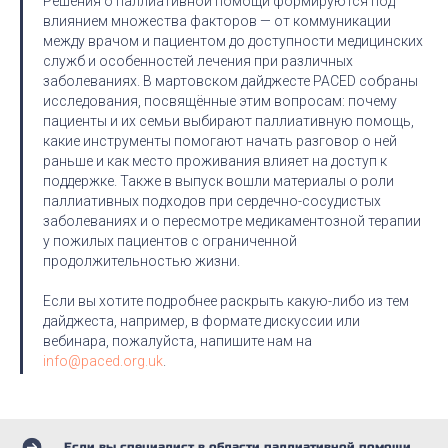
Решения о паллиативной помощи формируются под
влиянием множества факторов — от коммуникации
между врачом и пациентом до доступности медицинских
служб и особенностей лечения при различных
заболеваниях. В мартовском дайджесте PACED собраны
исследования, посвящённые этим вопросам: почему
пациенты и их семьи выбирают паллиативную помощь,
какие инструменты помогают начать разговор о ней
раньше и как место проживания влияет на доступ к
поддержке. Также в выпуск вошли материалы о роли
паллиативных подходов при сердечно-сосудистых
заболеваниях и о пересмотре медикаментозной терапии
у пожилых пациентов с ограниченной
продолжительностью жизни.
Если вы хотите подробнее раскрыть какую-либо из тем
дайджеста, например, в формате дискуссии или
вебинара, пожалуйста, напишите нам на
info@paced.org.uk
.
Если вы специалист в области паллиативной помощи,