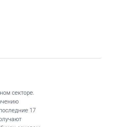
ном секторе.
точению
 последние 17
получают