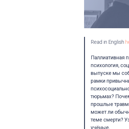
Read in English
h
Паллиативная п
психология, со
выпуске мы со
рамки привычны
психосоциально
тюрьмах? Почем
прошлые травм
может ли обычн
теме смерти? У
учёные.