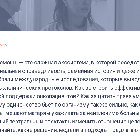
ere
.
омощь — это сложная экосистема, в которой соседс
циальная справедливость, семейная история и даже и
брали международные исследования, которые выводя
х клинических протоколов. Как выстроить эффекти
й поддержки онкопациентов? Как защитить права у
у одиночество бьёт по организму так же сильно, как
ы мешают матерям ухаживать за неизлечимо больны
ый театральный спектакль изменить отношение цело
знайте, какие решения, модели и подходы предлага