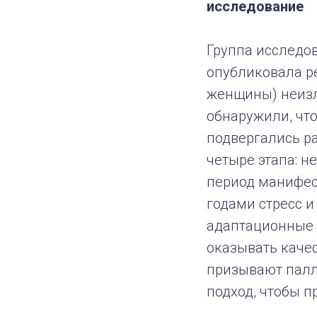
исследование
Группа исследо
опубликовала р
женщины) неизл
обнаружили, чт
подвергались р
четыре этапа: н
период манифес
годами стресс и
адаптационные 
оказывать каче
призывают пал
подход, чтобы 