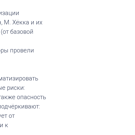
изации
 М. Хёкка и их
(от базовой
оры провели
ематизировать
ые риски:
также опасность
подчёркивают:
ет от
и к