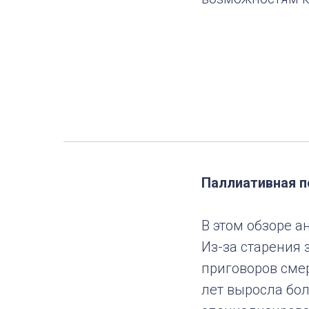
Паллиативная 
В этом обзоре а
Из-за старения
приговоров смер
лет выросла бо