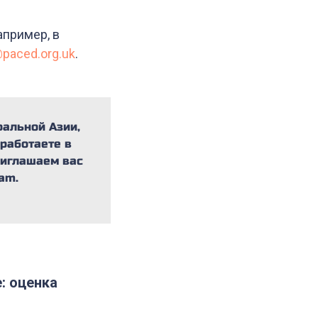
апример, в
@paced.org.uk
.
ральной Азии,
 работаете в
риглашаем вас
am.
: оценка