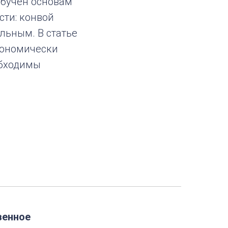
обучен основам
сти: конвой
льным. В статье
кономически
обходимы
венное