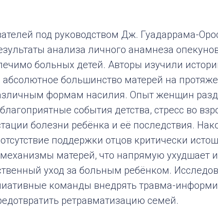
вателей под руководством Дж. Гуадаррама-Оро
езультаты анализа личного анамнеза опекунов
ечимо больных детей. Авторы изучили истори
о абсолютное большинство матерей на протяж
азличным формам насилия. Опыт женщин разд
еблагоприятные события детства, стресс во взр
тации болезни ребёнка и её последствия. На
 отсутствие поддержки отцов критически исто
механизмы матерей, что напрямую ухудшает и
ственный уход за больным ребёнком. Исследо
лиативные команды внедрять травма-информ
предотвратить ретравматизацию семей.