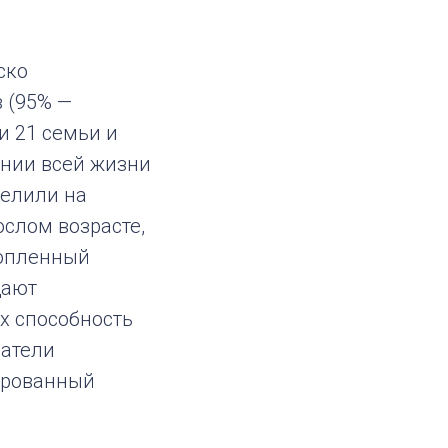
ско
 (95% —
и 21 семьи и
ении всей жизни
елили на
ослом возрасте,
копленный
щают
х способность
ватели
ированный