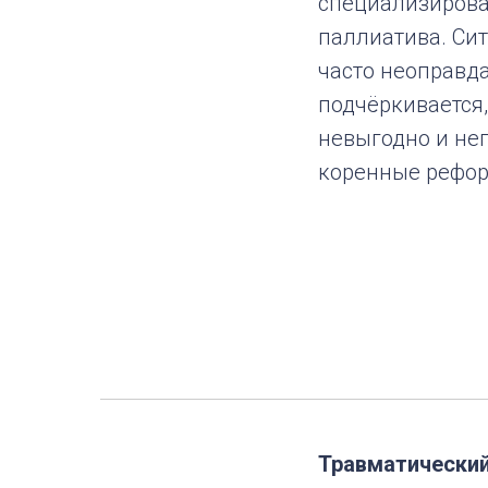
специализирова
паллиатива. Си
часто неоправд
подчёркивается
невыгодно и не
коренные рефо
Травматический