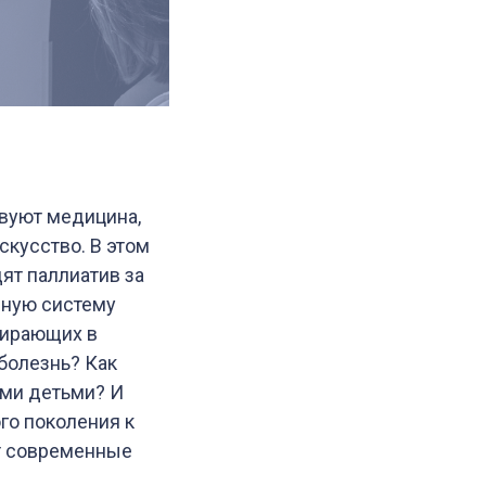
твуют медицина,
скусство. В этом
т паллиатив за
вную систему
мирающих в
 болезнь? Как
ми детьми? И
го поколения к
ют современные