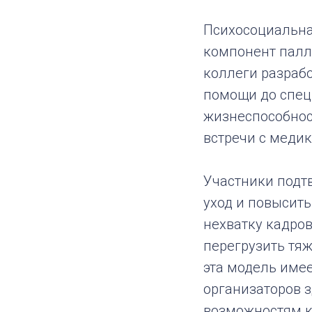
Психосоциальна
компонент палл
коллеги разраб
помощи до спец
жизнеспособнос
встречи с меди
Участники подт
уход и повысить
нехватку кадров
перегрузить тя
эта модель имее
организаторов 
возможностям к