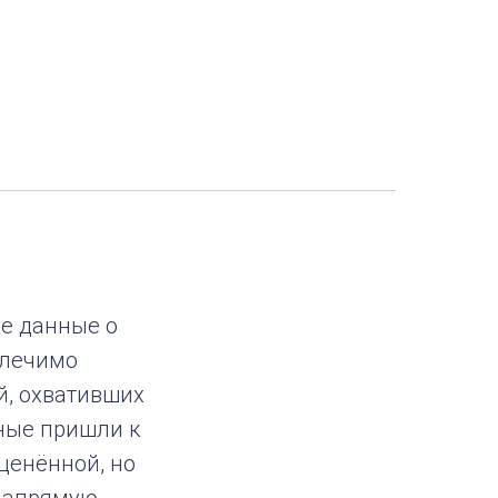
е данные о
злечимо
й, охвативших
ёные пришли к
ценённой, но