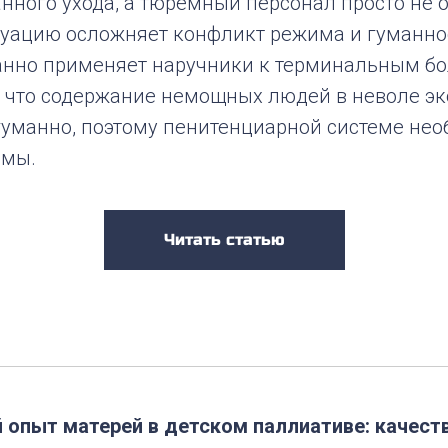
нного ухода, а тюремный персонал просто не 
туацию осложняет конфликт режима и гуманно
анно применяет наручники к терминальным бо
, что содержание немощных людей в неволе э
гуманно, поэтому пенитенциарной системе не
рмы.
Читать статью
 опыт матерей в детском паллиативе: качест