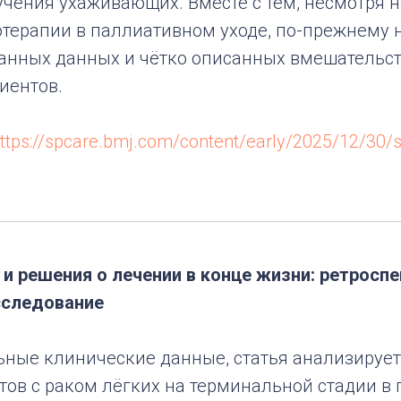
учения ухаживающих. Вместе с тем, несмотря 
терапии в паллиативном уходе, по-прежнему н
анных данных и чётко описанных вмешательс
иентов.
ttps://spcare.bmj.com/content/early/2025/12/30/
и решения о лечении в конце жизни: ретросп
сследование
ьные клинические данные, статья анализирует
тов с раком лёгких на терминальной стадии в 