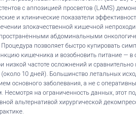
стентов с аппозицией просветов (LAMS) демон
еские и клинические показатели эффективнос
ечении злокачественной кишечной непроходи
аспространёнными абдоминальными онкологич
 Процедура позволяет быстро купировать сим
ункцию кишечника и возобновить питание — в
ри низкой частоте осложнений и сравнительно
(около 10 дней). Большинство летальных исхо
ием основного заболевания, а не с оперативн
. Несмотря на ограниченность данных, этот п
ивной альтернативой хирургической декомпрес
рактике.