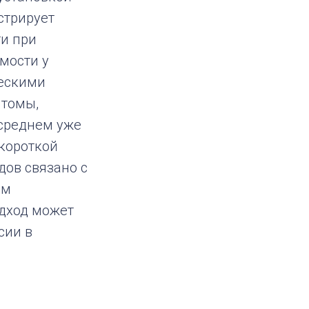
стрирует
ти при
мости у
ескими
птомы,
 среднем уже
 короткой
дов связано с
ым
одход может
сии в