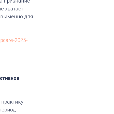
на признание
е хватает
тв именно для
spcare-2025-
ективное
 практику
период