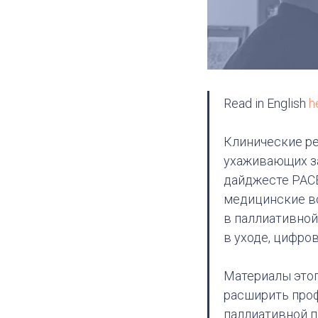
Read in English
h
Клинические ре
ухаживающих за
дайджесте PACE
медицинские в
в паллиативной
в уходе, цифро
Материалы этог
расширить про
паллиативной 