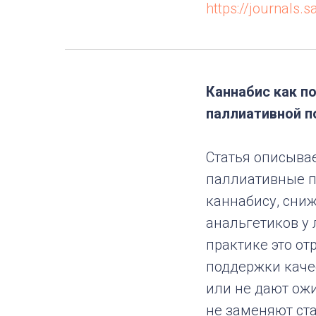
https://journals
Каннабис как п
паллиативной 
Статья описыва
паллиативные п
каннабису, сни
анальгетиков у
практике это от
поддержки каче
или не дают ож
не заменяют ст