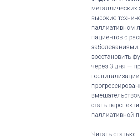
металлических 
высокие технич
паллиативном л
пациентов с р
заболеваниями.
восстановить ф
через 3 дня — п
госпитализации 
прогрессирован
вмешательством
стать перспект
паллиативной п
Читать статью: