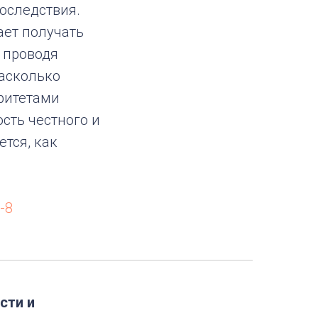
оследствия.
ает получать
 проводя
насколько
ритетами
сть честного и
тся, как
-8
сти и