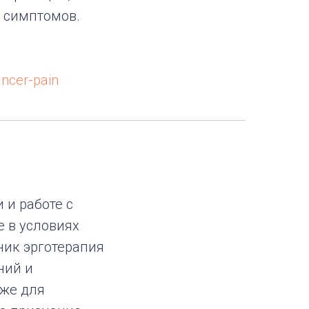
 симптомов.
ncer-pain
 и работе с
 в условиях
ник эрготерапия
ний и
кже для