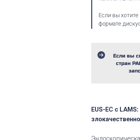
Если вы хотите
формате дискус
Если вы с
стран PA
зап
EUS-EC с LAMS:
злокачественн
Эндоскопическа