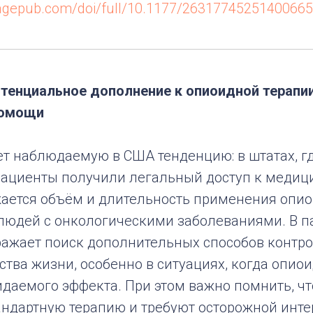
.sagepub.com/doi/full/10.1177/26317745251400665
отенциальное дополнение к опиоидной терапии
помощи
ет наблюдаемую в США тенденцию: в штатах, г
ациенты получили легальный доступ к медиц
жается объём и длительность применения опи
 людей с онкологическими заболеваниями. В 
ражает поиск дополнительных способов контро
ства жизни, особенно в ситуациях, когда опио
идаемого эффекта. При этом важно помнить, ч
андартную терапию и требуют осторожной инте