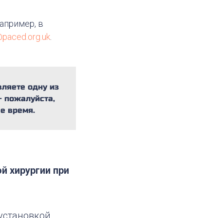
апример, в
@paced.org.uk
.
вляете одну из
— пожалуйста,
е время.
й хирургии при
установкой