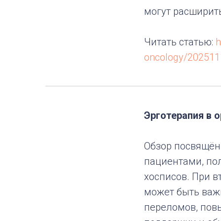
могут расширит
Читать статью:
h
oncology/2025111
Эрготерапия в 
Обзор посвящён 
пациентами, по
хосписов. При в
может быть важ
переломов, пов