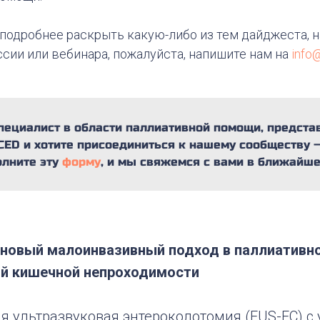
 подробнее раскрыть какую-либо из тем дайджеста, н
сии или вебинара, пожалуйста, напишите нам на
info
пециалист в области паллиативной помощи, предста
CED и хотите присоединиться к нашему сообществу 
олните эту
форму
, и мы свяжемся с вами в ближайше
 новый малоинвазивный подход в паллиативно
ой кишечной непроходимости
я ультразвуковая энтероколотомия (EUS-EC) с 