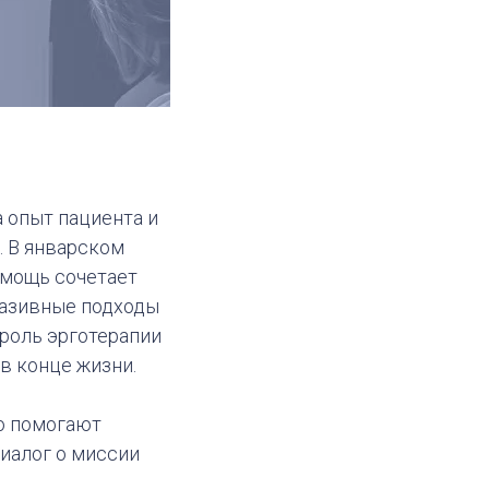
 опыт пациента и
. В январском
омощь сочетает
вазивные подходы
 роль эрготерапии
в конце жизни.
о помогают
иалог о миссии