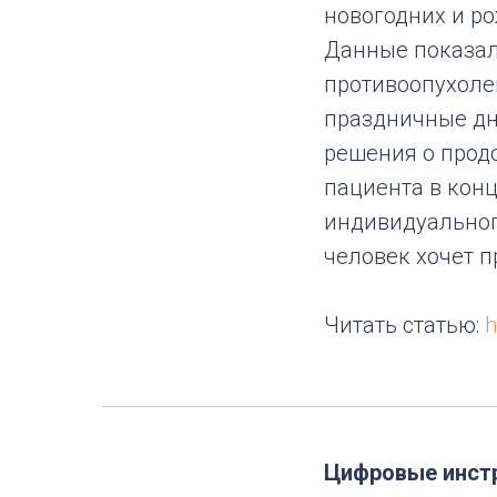
новогодних и ро
Данные показал
противоопухоле
праздничные дни
решения о прод
пациента в кон
индивидуального
человек хочет 
Читать статью:
h
Цифровые инстр