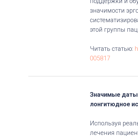
поддержки и об
значимости эрго
систематизиров
этой группы пац
Читать статью:
h
005817
Значимые даты 
лонгитюдное и
Используя реал
лечения пациен