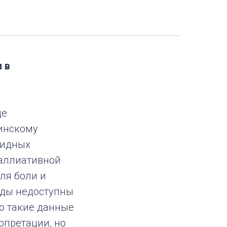
 в
де
инскому
оидных
паллиативной
ля боли и
иды недоступны
то такие данные
рпретации, но