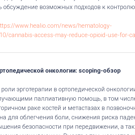
ь обсуждение возможных подходов к контролю
ttps://www.healio.com/news/hematology-
0/cannabis-access-may-reduce-opioid-use-for-ca
ортопедической онкологии: scoping-обзор
роли эрготерапии в ортопедической онкологии
лучающими паллиативную помощь, в том числе
торичном раке костей и метастазах в позвоноч
на для облегчения боли, снижения риска паде
ышения безопасности при передвижении, а та