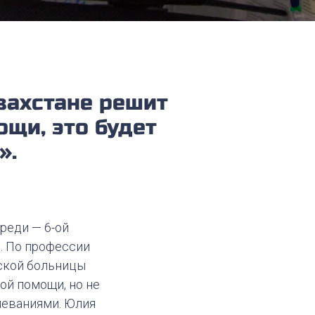
захстане решит
щи, это будет
».
реди — 6-ой
. По профессии
тской больницы
ой помощи, но не
леваниями. Юлия