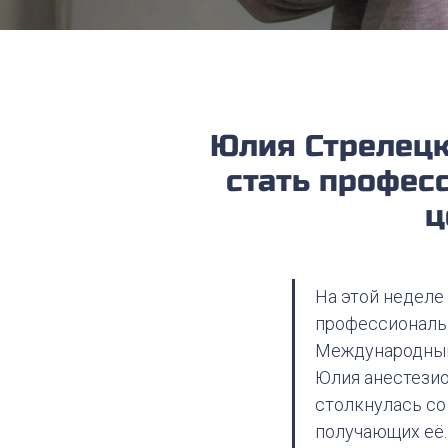
Юлия Стрелецк
стать профес
ц
На этой неделе
профессиональн
Международный
Юлия анестезио
столкнулась со
получающих её.