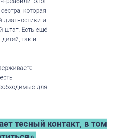
ач-реабилитолог
сестра, которая
й диагностики и
й штат. Есть ещё
детей, так и
держиваете
 есть
необходимые для
ает тесный контакт, в том
атиться
».