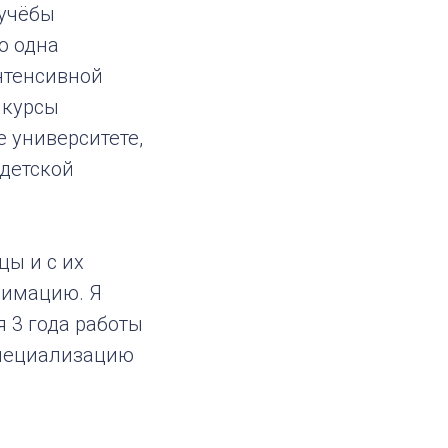
 учёбы
о одна
нтенсивной
 курсы
 университете,
 детской
цы и с их
нимацию. Я
я 3 года работы
специализацию