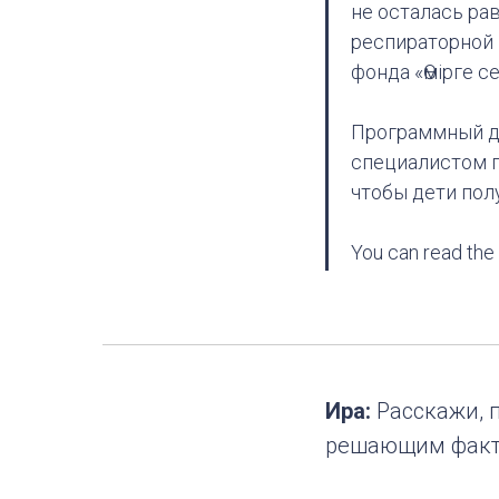
не осталась ра
респираторной
фонда «Өмірге се
Программный ди
специалистом п
чтобы дети пол
You can read the 
Ира:
Расскажи, п
решающим факто