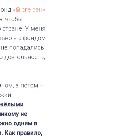
 фонд
«Өмірге сен»
в, чтобы
стране. У меня
льно я с фондом
 мне попадались
 деятельность,
ачом, а потом –
жки.
яжёлыми
никому не
ожно одним в
. Как правило,