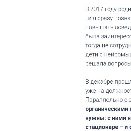
В 2017 году ро
, и я сразу поз
повышать освед
была заинтересо
тогда не сотруд
дети с нейромы
решала вопросы
В декабре прошл
уже на должнос
Параллельно с 
органическими 
нужны: с ними н
стационаре – и 