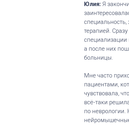
Юлия:
Я закончи
заинтересовалас
специальность,
терапией. Сразу
специализации 
а после них пош
больницы.
Мне часто прих
пациентами, ко
чувствовала, что
всё-таки решил
по неврологии. 
нейромышечные