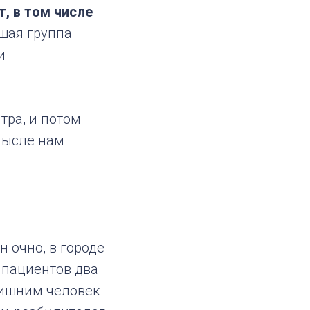
, в том числе
шая группа
и
тра, и потом
мысле нам
н очно, в городе
 пациентов два
 лишним человек