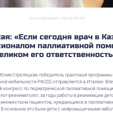
Юлия Стрелецкая / Foto by PACED
ая: «Если сегодня врач в Ка
сионалом паллиативной помо
еликом его ответственность
 Юлия Стрелецкая, победитель грантовой программы
ой мобильности PACED, отправляется в Италию. Впе
 конгресс по педиатрической паллиативной помощи
лог-реаниматолог, за годы работы в реанимации де
 множеством пациентов, нуждающихся в паллиативн
 В основном это были дети с нейромышечными забо