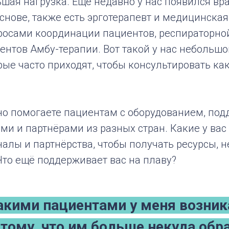
ьшая нагрузка. Ещё недавно у нас появился вр
снове, также есть эрготерапевт и медицинская 
росами координации пациентов, респираторно
нтов Амбу-терапии. Вот такой у нас небольшо
рые часто приходят, чтобы консультировать как 
но помогаете пациентам с оборудованием, под
ами и партнёрами из разных стран. Какие у вас
алы и партнёрства, чтобы получать ресурсы, 
Что ещё поддерживает вас на плаву?
акими пациентами у меня возник
отому, что им больше некуда обр