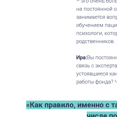
– это очень бол
на постоянной о
занимается воп
обучением пацие
психологи, кото
родственников.
Ира:
Вы постоян
связь с эксперт
устоявшиеся кан
работы фонда? 
«Как правило, именно с т
числе п