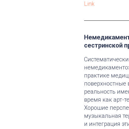
Link
Немедикамент
сестринской п
Систематически
немедикаментоз
практике медици
поверхностные 
реальность име
время как арт-т
Хорошие перспек
музыкальная те
и интеграция эт