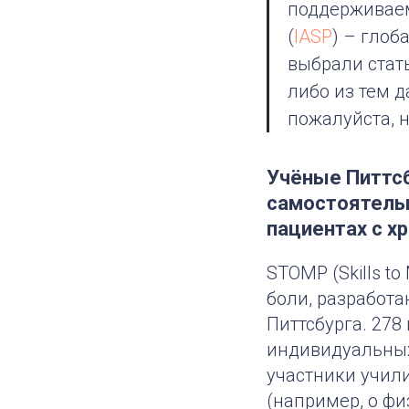
поддерживаем
(
IASP
)
– глоб
выбрали стать
либо из тем д
пожалуйста, 
Учёные Питтс
самостоятель
пациентах с 
STOMP (Skills t
боли, разработ
Питтсбурга. 27
индивидуальных
участники учил
(например, о фи