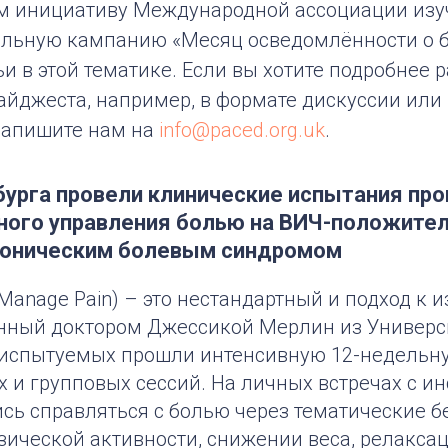
 инициативу Международной ассоциации изу
альную кампанию «Месяц осведомлённости о б
и в этой тематике. Если вы хотите подробнее 
айджеста, например, в формате дискуссии или
напишите нам на
info@paced.org.uk
.
бурга провели клинические испытания пр
ного управления болью на ВИЧ-положите
хроническим болевым синдромом
o Manage Pain) – это нестандартный и подход к 
анный доктором Джессикой Мерлин из Универс
8 испытуемых прошли интенсивную 12-недельн
 и групповых сессий. На личных встречах с и
ись справляться с болью через тематические 
зической активности, снижении веса, релаксаци