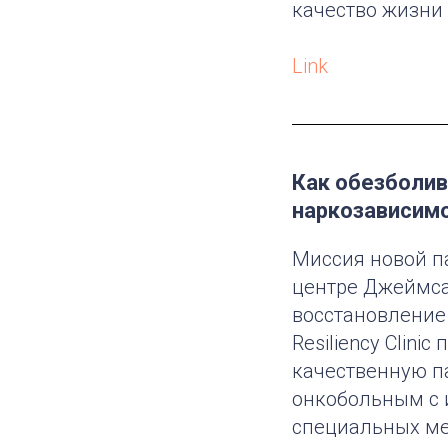
качество жизни
Link
Как обезболив
наркозависим
Миссия новой п
центре Джеймса
восстановление
Resiliency Clin
качественную п
онкобольным с 
специальных мет