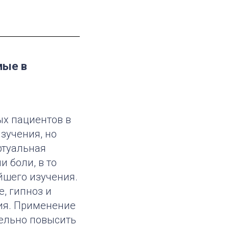
мые в
х пациентов в
изучения, но
ртуальная
 боли, в то
йшего изучения.
, гипноз и
ия. Применение
тельно повысить