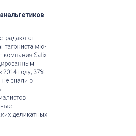
анальгетиков
страдают от
антагониста мю-
 компания Salix
дуцированным
 2014 году, 37%
 не знали о
ь
циалистов
дные
таких деликатных