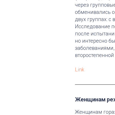
через групповы
обменивались о
двух группах: с
Исследование по
после испытани
но интересно б
заболеваниями,
второстепенной 
Link
Женщинам реж
Женщинам гораз