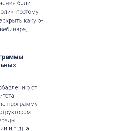
чения боли
оли», поэтому
раскрыть какую-
 вебинара,
ограммы
льных
избавлению от
итета
ую программу
нструктором
беседы
и и т.д), а