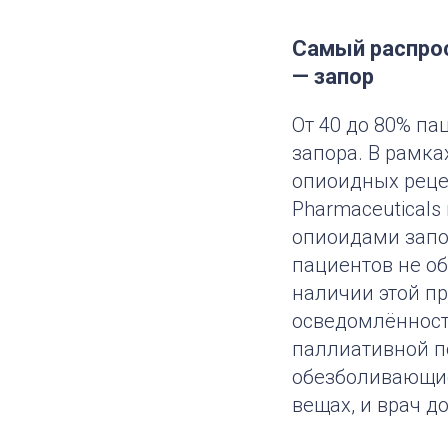
Самый распро
— запор
От 40 до 80% па
запора. В рамк
опиоидных рецеп
Pharmaceuticals
опиоидами запо
пациентов не об
наличии этой п
осведомлённост
паллиативной п
обезболивающие.
вещах, и врач д