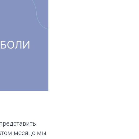
е
представить
 этом месяце мы