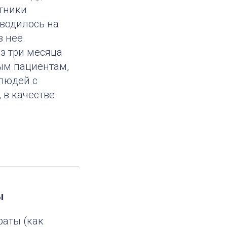
стники
водилось на
 неё.
ез три месяца
ым пациентам,
 людей с
 в качестве
ы
аты (как