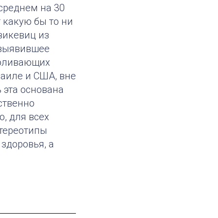
среднем на 30
 какую бы то ни
зикевиц из
 выявившее
боливающих
аиле и США, вне
 эта основана
ственно
о, для всех
стереотипы
 здоровья, а