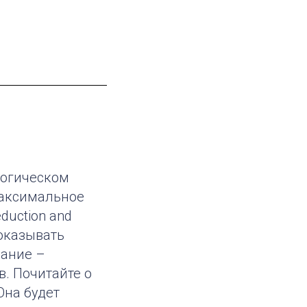
логическом
максимальное
uction and
 оказывать
вание –
. Почитайте о
Она будет