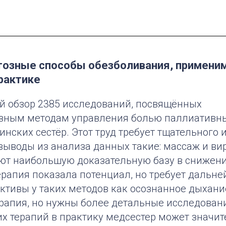
озные способы обезболивания, примени
рактике
й обзор 2385 исследований, посвящённых
ным методам управления болью паллиативны
нских сестёр. Этот труд требует тщательного 
выводы из анализа данных такие: массаж и ви
ют наибольшую доказательную базу в снижении
ерапия показала потенциал, но требует дальне
тивы у таких методов как осознанное дыхание
рапия, но нужны более детальные исследован
их терапий в практику медсестер может значи